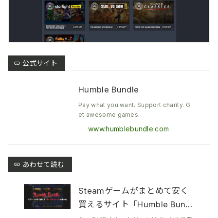
Humble Bundle
Pay what you want. Support charity. G
et awesome games.
www.humblebundle.com
Steamゲームがまとめて安く
買えるサイト「Humble Bundl