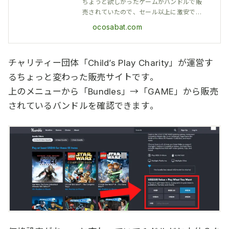
e」の使い方
ちょうど欲しかったゲームがバンドルで販
売されていたので、セール以上に激安でSt
eamゲームがまとめて買えるストア「Hu
ocosabat.com
mble Bundle」をご紹介。今回買ったゲー
ムは以下の２つ。ちょっと古いゲームだけ
ど２つの名作RPGがたったの１ドルで...
チャリティー団体「Child’s Play Charity」が運営す
るちょっと変わった販売サイトです。
上のメニューから「Bundles」→「GAME」から販売
されているバンドルを確認できます。