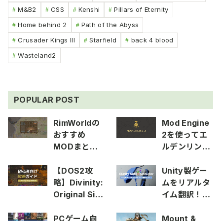
M&B2
CSS
Kenshi
Pillars of Eternity
Home behind 2
Path of the Abyss
Crusader Kings III
Starfield
back 4 blood
Wasteland2
POPULAR POST
RimWorldの
Mod Engine
おすすめ
2を使ってエ
MODまとめ
ルデンリング
2025
にMODを導
入する方法
【DOS2攻
Unity製ゲー
略】Divinity:
ムをリアルタ
Original Sin
イム翻訳！
2の初心者向
XUnity Auto
け攻略ガイド
Translator
PCゲーム向
Mount &