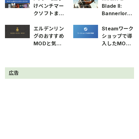
の使い方
けベンチマー
Blade II:
クソフトまと
Bannerlord
め
のおすすめ
MODまとめ
エルデンリン
Steamワーク
グのおすすめ
ショップで導
MODと気に
入したMOD
なってる
の保存場所を
MODまとめ
確認する方法
広告