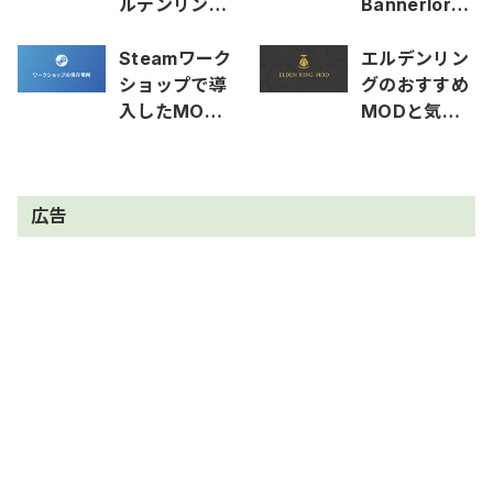
ルデンリング
Bannerlord
にMODを導
のおすすめ
入する方法
MODまとめ
Steamワーク
エルデンリン
ショップで導
グのおすすめ
入したMOD
MODと気に
の保存場所を
なってる
確認する方法
MODまとめ
広告