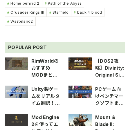
Home behind 2
Path of the Abyss
Crusader Kings III
Starfield
back 4 blood
Wasteland2
POPULAR POST
RimWorldの
【DOS2攻
おすすめ
略】Divinity:
MODまとめ
Original Sin
2025
2の初心者向
け攻略ガイド
Unity製ゲー
PCゲーム向
ムをリアルタ
けベンチマー
イム翻訳！
クソフトまと
XUnity Auto
め
Translator
Mod Engine
Mount &
の使い方
2を使ってエ
Blade II: