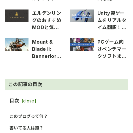
にMODを導
の保存場所を
入する方法
確認する方法
エルデンリン
Unity製ゲー
グのおすすめ
ムをリアルタ
MODと気に
イム翻訳！
なってる
XUnity Auto
MODまとめ
Translator
Mount &
PCゲーム向
の使い方
Blade II:
けベンチマー
Bannerlord
クソフトまと
のおすすめ
め
MODまとめ
この記事の目次
目次
このブログって何？
書いてる人は誰？