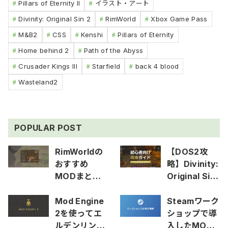
Pillars of Eternity II
イラスト・アート
Divinity: Original Sin 2
RimWorld
Xbox Game Pass
M&B2
CSS
Kenshi
Pillars of Eternity
Home behind 2
Path of the Abyss
Crusader Kings III
Starfield
back 4 blood
Wasteland2
POPULAR POST
RimWorldの
【DOS2攻
おすすめ
略】Divinity:
MODまとめ
Original Sin
2025
2の初心者向
け攻略ガイド
Mod Engine
Steamワーク
2を使ってエ
ショップで導
ルデンリング
入したMOD