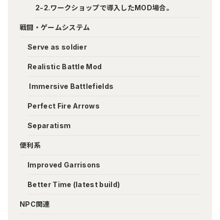
2-2.ワークショップで導入したMOD場合。
戦闘・ゲームシステム
Serve as soldier
Realistic Battle Mod
Immersive Battlefields
Perfect Fire Arrows
Separatism
便利系
Improved Garrisons
Better Time (latest build)
NPC関連