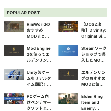
POPULAR POST
RimWorldの
【DOS2攻
おすすめ
略】Divinity:
MODまとめ
Original Sin
2025
2の初心者向
け攻略ガイド
Mod Engine
Steamワーク
2を使ってエ
ショップで導
ルデンリング
入したMOD
にMODを導
の保存場所を
入する方法
確認する方法
Unity製ゲー
エルデンリン
ムをリアルタ
グのおすすめ
イム翻訳！
MODと気に
XUnity Auto
なってる
Translator
MODまとめ
PCゲーム向
Elden Ring
の使い方
けベンチマー
Item and
クソフトまと
Enemy