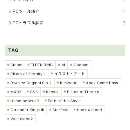
PCツール紹介
11
PCトラブル解決
2
TAG
Steam
ELDEN RING
AI
Cocoon
Pillars of Eternity II
イラスト・アート
Divinity: Original Sin 2
RimWorld
Xbox Game Pass
M&B2
CSS
Kenshi
Pillars of Eternity
Home behind 2
Path of the Abyss
Crusader Kings III
Starfield
back 4 blood
Wasteland2