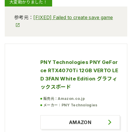
大変助かりました！
参考元：
[FIXED] Failed to create save game
PNY Technologies PNY GeFor
ce RTX4070Ti 12GB VERTO LE
D 3FAN White Edition グラフィ
ックスボード
販売元：Amazon.co.jp
メーカー：PNY Technologies
AMAZON