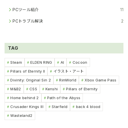
PCツール紹介
11
PCトラブル解決
2
TAG
Steam
ELDEN RING
AI
Cocoon
Pillars of Eternity II
イラスト・アート
Divinity: Original Sin 2
RimWorld
Xbox Game Pass
M&B2
CSS
Kenshi
Pillars of Eternity
Home behind 2
Path of the Abyss
Crusader Kings III
Starfield
back 4 blood
Wasteland2