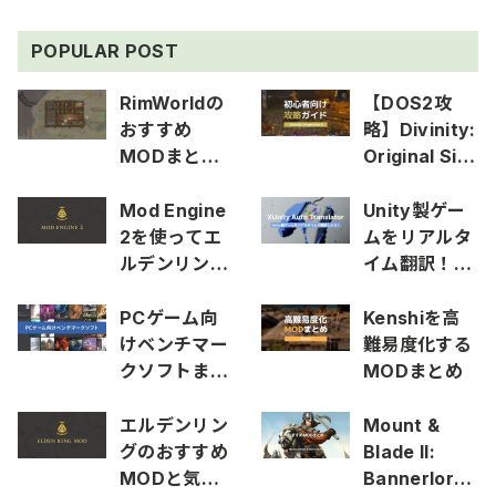
POPULAR POST
RimWorldの
【DOS2攻
おすすめ
略】Divinity:
MODまとめ
Original Sin
2025
2の初心者向
け攻略ガイド
Mod Engine
Unity製ゲー
2を使ってエ
ムをリアルタ
ルデンリング
イム翻訳！
にMODを導
XUnity Auto
入する方法
Translator
PCゲーム向
Kenshiを高
の使い方
けベンチマー
難易度化する
クソフトまと
MODまとめ
め
エルデンリン
Mount &
グのおすすめ
Blade II:
MODと気に
Bannerlord