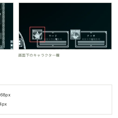
画面下のキャラクター欄
68px
px