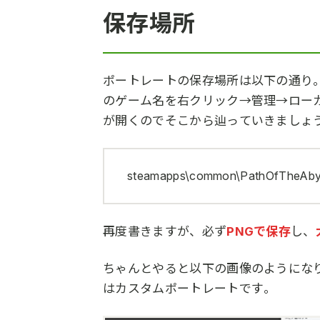
保存場所
ポートレートの保存場所は以下の通り。
のゲーム名を右クリック→管理→ロー
が開くのでそこから辿っていきましょ
steamapps\common\PathOfTheAbys
再度書きますが、必ず
PNGで保存
し、
ちゃんとやると以下の画像のようになり
はカスタムポートレートです。