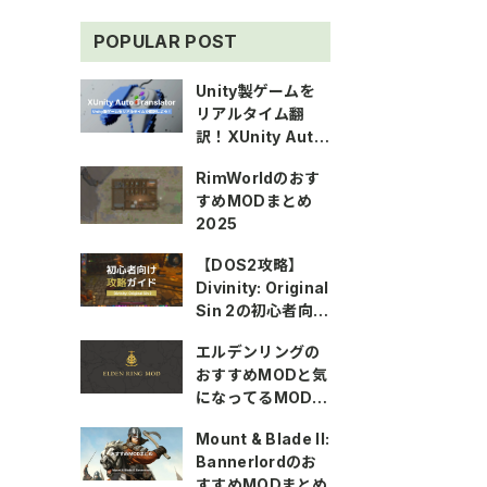
POPULAR POST
Unity製ゲームを
リアルタイム翻
訳！XUnity Auto
Translatorの使い
RimWorldのおす
方
すめMODまとめ
2025
【DOS2攻略】
Divinity: Original
Sin 2の初心者向け
攻略ガイド
エルデンリングの
おすすめMODと気
になってるMODま
とめ
Mount & Blade II:
Bannerlordのお
すすめMODまとめ