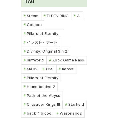
TAG
Steam
ELDEN RING
AI
Cocoon
Pillars of Eternity II
イラスト・アート
Divinity: Original Sin 2
RimWorld
Xbox Game Pass
M&B2
CSS
Kenshi
Pillars of Eternity
Home behind 2
Path of the Abyss
Crusader Kings III
Starfield
back 4 blood
Wasteland2