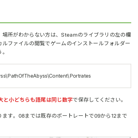
場所がわからない方は、Steamのライブラリの左の欄
カルファイルの閲覧でゲームのインストールフォルダー
う。
s\PathOfTheAbyss\Content\Portrates
大と小どちらも語尾は同じ数字
で保存してください。
ます。08までは既存のポートレートで09から12まで